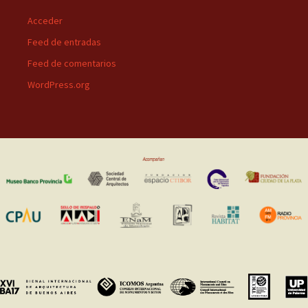
Acceder
Feed de entradas
Feed de comentarios
WordPress.org